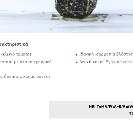
ρακτηριστικά
κείμενο τομάτας
Ιδανική ισορροπία βλάστη
ότητα με όλα τα εμπορικά
Ανοχή και σε Pyrenochaeta
να δυνατό φυτό με συνεχή
HR: ToMV/Ff:A-E/Va/Vd
T