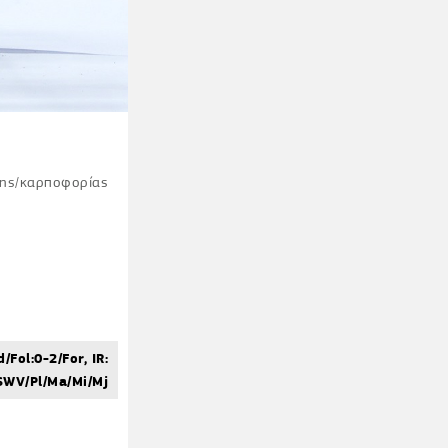
σης/καρποφορίας
/Fol:0-2/For, IR:
SWV/Pl/Ma/Mi/Mj