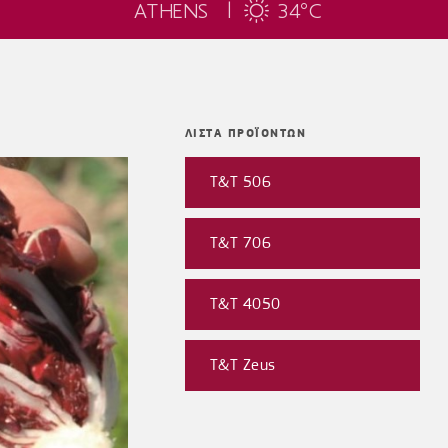
ATHENS |
34
C
°
ΛΙΣΤΑ ΠΡΟΪΟΝΤΩΝ
T&T 506
T&T 706
T&T 4050
T&T Zeus