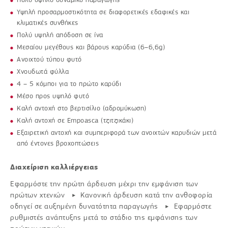
Υψηλή προσαρµοστικότητα σε διαφορετικές εδαφικές και
κλιµατικές συνθήκες
Πολύ υψηλή απόδοση σε ίνα
Μεσαίου µεγέθους και βάρους καρύδια (6–6,6g)
Ανοιχτού τύπου φυτό
Χνουδωτά φύλλα
4 – 5 κόµποι για το πρώτο καρύδι
Μέσο προς υψηλό φυτό
Καλή αντοχή στο βερτισίλιο (αδροµύκωση)
Καλή αντοχή σε Εmpoasca (τζιτζικάκι)
Εξαιρετική αντοχή και συµπεριφορά των ανοιχτών καρυδιών µετά
από έντονες βροχοπτώσεις
Διαχείριση καλλιέργειας
Εφαρµόστε την πρώτη άρδευση µέχρι την εµφάνιση των
πρώτων χτενιών
‣
Κανονική άρδευση κατά την ανθοφορία
οδηγεί σε αυξηµένη δυνατότητα παραγωγής
‣
Εφαρµόστε
ρυθµιστές ανάπτυξης µετά το στάδιο της εµφάνισης των