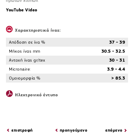
πρώτων χτενιών.
YouTube Video
Χαρακτηριστικά ίνας:
Απόδοση σε ίνα %
37 - 39
Μήκος ίνας mm
30.5 - 32.5
Αντοχή ίνας gr/tex
30 - 31
Micronaire:
3.9 - 4.4
Οµοιοµορφία %
> 85.3
Ηλεκτρονικό έντυπο
επιστροφή
προηγούμενο
επόμενο