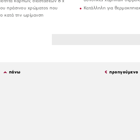
οιότητα καρπών, διαστάσεων 8 x
ύρου πράσινου χρώματος που
Κατάλληλη για θερμοκηπιακ
ινο κατά την ωρίμανση
πάνω
προηγούμενο