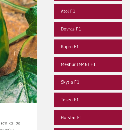
Atol F1
Dovras F1
Kapro F1
Meshur (M48) F1
Skytia F1
Teseo F1
Hotstar F1
εση και σε
κρασιών