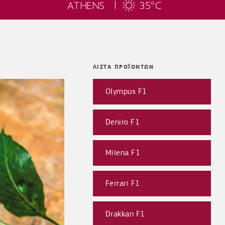
ATHENS |
35
C
°
ΛΙΣΤΑ ΠΡΟΪΟΝΤΩΝ
Olympus F1
Deniro F1
Milena F1
Ferrari F1
Drakkan F1