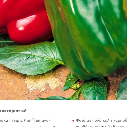
ρακτηριστικά
σκα πιπεριά (half lamuyo)
Φυτό με πολύ καλή καρπόδ
συνθήκες χαμηλών θερμο