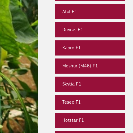
Atol F1
Dovras F1
Kapro F1
Meshur (M48) F1
Skytia F1
Teseo F1
Hotstar F1