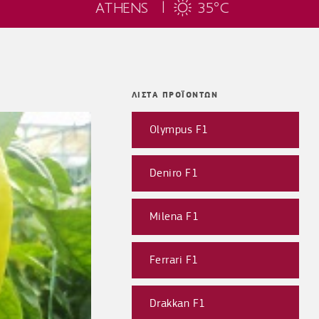
ATHENS |
35
C
°
ΛΙΣΤΑ ΠΡΟΪΟΝΤΩΝ
Olympus F1
Deniro F1
Milena F1
Ferrari F1
Drakkan F1