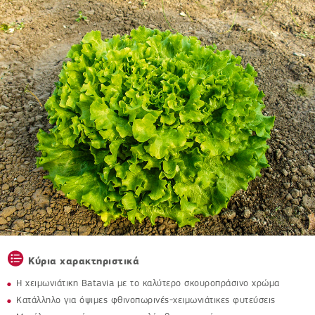
Κύρια χαρακτηριστικά
Η χειμωνιάτικη Batavia με το καλύτερο σκουροπράσινο χρώμα
Κατάλληλο για όψιμες φθινοπωρινές-χειμωνιάτικες φυτεύσεις