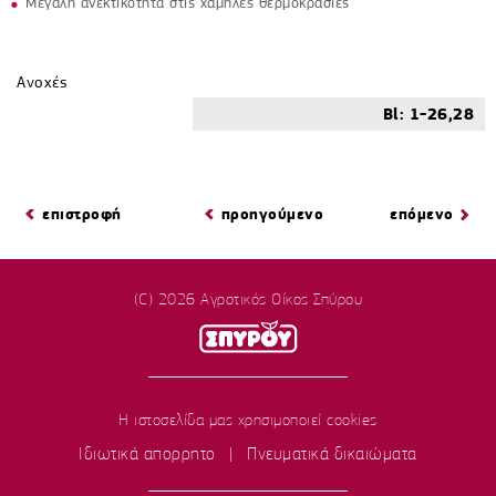
Μεγάλη ανεκτικότητα στις χαμηλές θερμοκρασίες
Ανοχές
Bl: 1-26,28
επιστροφή
προηγούμενο
επόμενο
(C) 2026 Αγροτικός Οίκος Σπύρου
Η ιστοσελίδα μας χρησιμοποιεί cookies
Ιδιωτικά απορρητο
|
Πνευματικά δικαιώματα