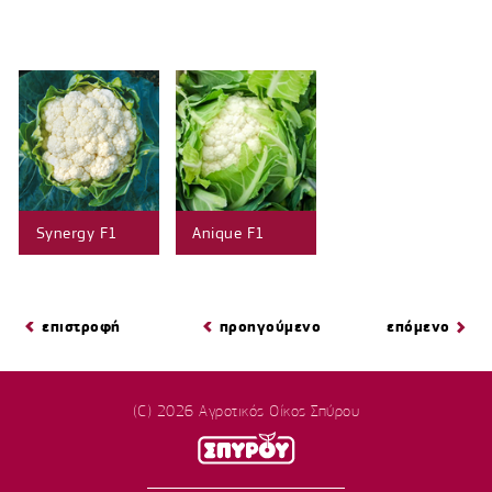
Synergy F1
Anique F1
επιστροφή
προηγούμενο
επόμενο
(C) 2026 Αγροτικός Οίκος Σπύρου